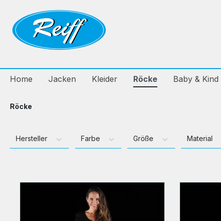
e springen
Zur Hauptnavigation springen
Home
Jacken
Kleider
Röcke
Baby & Kind
Röcke
Hersteller
Farbe
Größe
Material